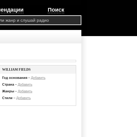
мендации
Поиск
WILLIAM FIELDS
Год основания
–
Добавить
Страна
–
Добавить
Жанры
–
Добавить
Стили
–
Добавить