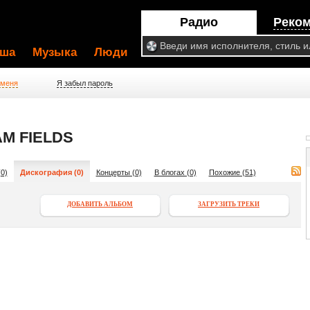
Радио
Реко
ша
Музыка
Люди
 меня
Я забыл пароль
M FIELDS
0)
Дискография (0)
Концерты (0)
В блогах (0)
Похожие (51)
ДОБАВИТЬ АЛЬБОМ
ЗАГРУЗИТЬ ТРЕКИ