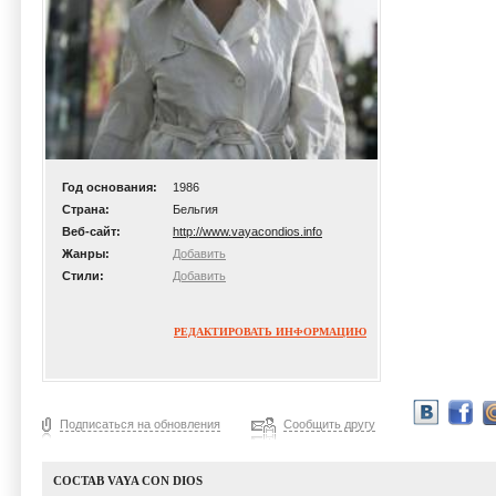
Год основания:
1986
Страна:
Бельгия
Веб-сайт:
http://www.vayacondios.info
Жанры:
Добавить
Стили:
Добавить
РЕДАКТИРОВАТЬ ИНФОРМАЦИЮ
Подписаться на обновления
Сообщить другу
СОСТАВ VAYA CON DIOS