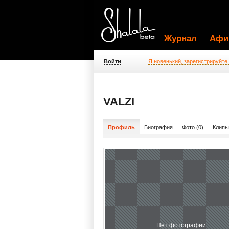
Журнал
Афи
Войти
Я новенький, зарегистрируйте
VALZI
Профиль
Биография
Фото (0)
Клипы
Нет фотографии