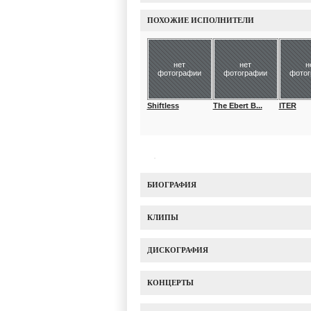
ПОХОЖИЕ ИСПОЛНИТЕЛИ
нет
нет
н
фотографии
фотографии
фото
Shiftless
The Ebert B...
ITER
БИОГРАФИЯ
КЛИПЫ
ДИСКОГРАФИЯ
КОНЦЕРТЫ