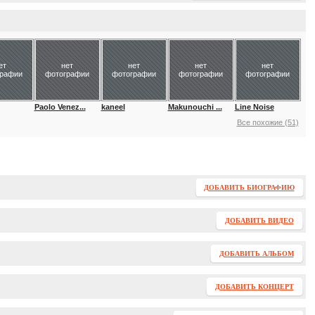
ет
нет
нет
нет
нет
графии
фотографии
фотографии
фотографии
фотографии
Paolo Venez...
kaneel
Makunouchi ...
Line Noise
Все похожие (51)
ДОБАВИТЬ БИОГРАФИЮ
ДОБАВИТЬ ВИДЕО
ДОБАВИТЬ АЛЬБОМ
ДОБАВИТЬ КОНЦЕРТ