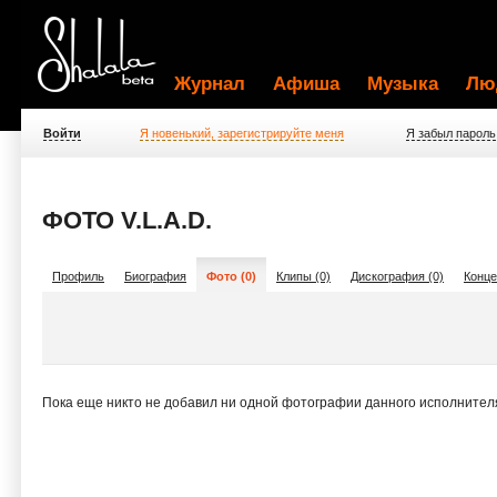
Журнал
Афиша
Музыка
Лю
Войти
Я новенький, зарегистрируйте меня
Я забыл пароль
ФОТО V.L.A.D.
Профиль
Биография
Фото (0)
Клипы (0)
Дискография (0)
Конце
Пока еще никто не добавил ни одной фотографии данного исполнител