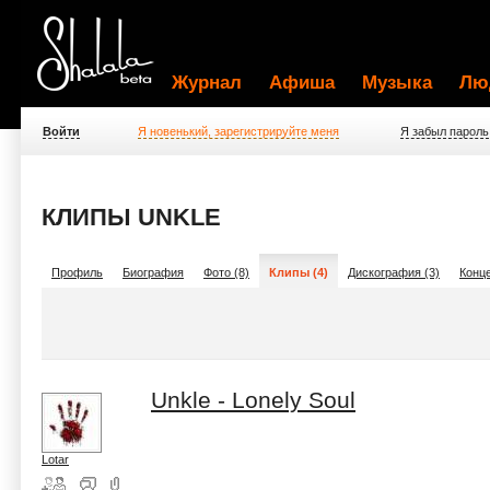
Журнал
Афиша
Музыка
Лю
Войти
Я новенький, зарегистрируйте меня
Я забыл пароль
КЛИПЫ UNKLE
Профиль
Биография
Фото (8)
Клипы (4)
Дискография (3)
Конце
Unkle - Lonely Soul
Lotar