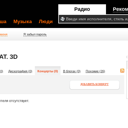
Радио
Реко
ша
Музыка
Люди
 меня
Я забыл пароль
T. 3D
0)
Дискография (0)
Концерты (0)
В блогах (0)
Похожие (26)
ДОБАВИТЬ КОНЦЕРТ
теля отсутствует.