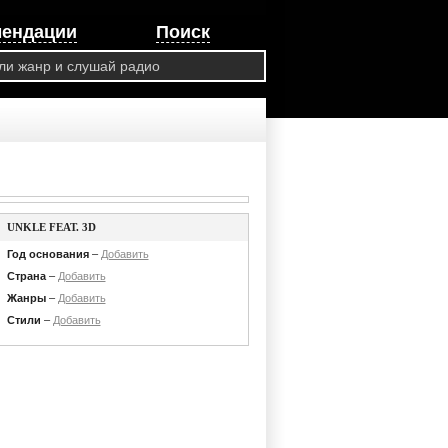
мендации
Поиск
UNKLE FEAT. 3D
Год основания
–
Добавить
Страна
–
Добавить
Жанры
–
Добавить
Стили
–
Добавить