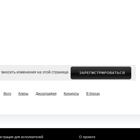
 вносить изменения на этой странице.
Фото
Клипы
Дискография
Концерты
В блогах
истрация для исполнителей
О проекте