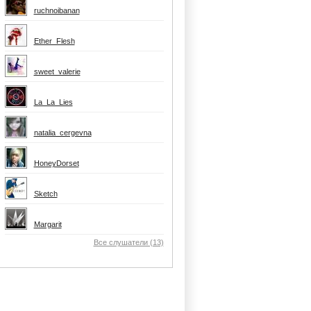
ruchnoibanan
Ether_Flesh
sweet_valerie
La_La_Lies
natalia_cergevna
HoneyDorset
Sketch
Margarit
Все слушатели (13)