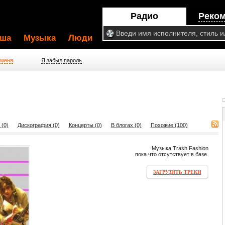
Радио
Реко
ша
Музыка
Люди
 меня
Я забыл пароль
 (0)
Дискография (0)
Концерты (0)
В блогах (0)
Похожие (100)
Музыка Trash Fashion
пока что отсутствует в базе.
ЗАГРУЗИТЬ ТРЕКИ