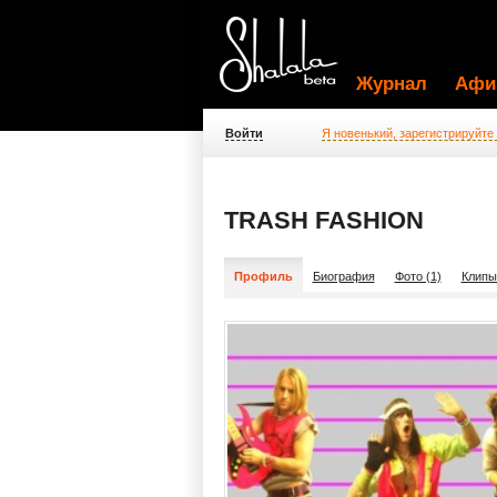
Журнал
Афи
Войти
Я новенький, зарегистрируйте
TRASH FASHION
Профиль
Биография
Фото (1)
Клипы