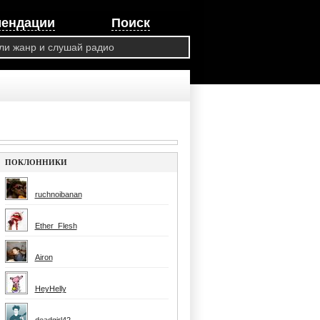
мендации
Поиск
ПОКЛОННИКИ
ruchnoibanan
Ether_Flesh
Airon
HeyHelly