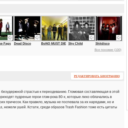
e Fags
Dead Disco
BoNO MUST DIE
Shy Child
Shitdisco
Все похожие (100)
РЕДАКТИРОВАТЬ БИОГРАФИЮ
 безудержной страстью к переодеванию. Глэмовая составляющая в этой
приходят пудреные герои глэм-рока 80-х, которые лихо облачались в
оих причесок. Как правило, музыка не поспевала за их нарядами, но и
з, нежели ушей. Кстати, среди образов Trash Fashion тоже есть цитаты