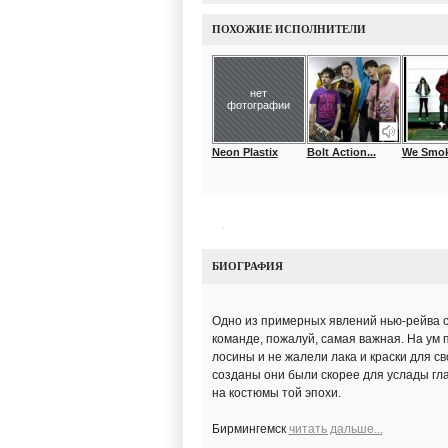
ПОХОЖИЕ ИСПОЛНИТЕЛИ
нет
фотографии
Neon Plastix
Bolt Action...
We Smok
БИОГРАФИЯ
Одно из примерных явлений нью-рейва с
команде, пожалуй, самая важная. На ум 
лосины и не жалели лака и краски для св
созданы они были скорее для услады гла
на костюмы той эпохи.
Бирмингемск
читать дальше...