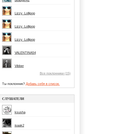
deadgirl42
Lizzy_Lollipop
Lizzy_Lollipop
Lizzy_Lollipop
VALENTINA54
Vibber
Все поклонники (15)
Ты поклонник?
Добавь себя в список.
СЛУШАТЕЛИ
ksusha
isaak2