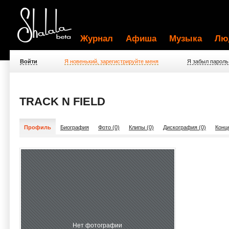
Журнал
Афиша
Музыка
Лю
Войти
Я новенький, зарегистрируйте меня
Я забыл пароль
TRACK N FIELD
Профиль
Биография
Фото (0)
Клипы (0)
Дискография (0)
Конц
Нет фотографии