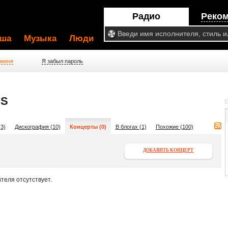
Радио
Реко
ша
Музыка
Люди
 меня
Я забыл пароль
ES
3)
Дискография (10)
Концерты (0)
В блогах (1)
Похожие (100)
ДОБАВИТЬ КОНЦЕРТ
теля отсутствует.