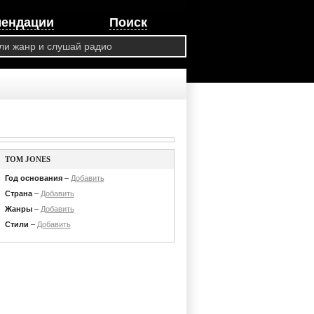
мендации
Поиск
TOM JONES
Год основания
–
Добавить
Страна
–
Добавить
Жанры
–
Добавить
Стили
–
Добавить