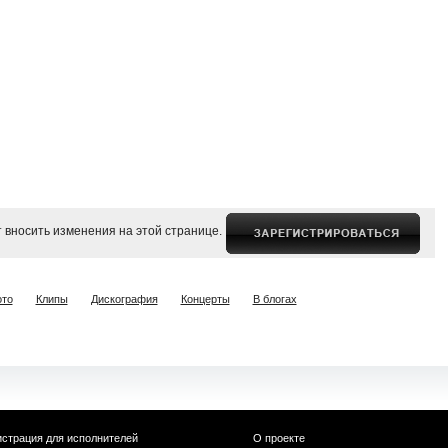
 вносить изменения на этой странице.
то
Клипы
Дискография
Концерты
В блогах
истрация для исполнителей
О проекте