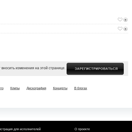
 вносить изменения на этой странице.
то
Клипы
Дискография
Концерты
В блогах
истрация для исполнителей
О проекте