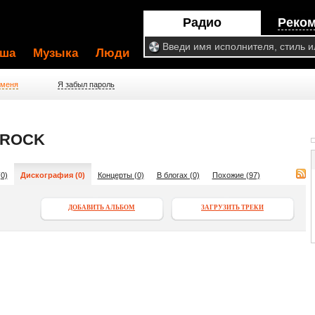
Радио
Реко
ша
Музыка
Люди
 меня
Я забыл пароль
BROCK
0)
Дискография (0)
Концерты (0)
В блогах (0)
Похожие (97)
ДОБАВИТЬ АЛЬБОМ
ЗАГРУЗИТЬ ТРЕКИ