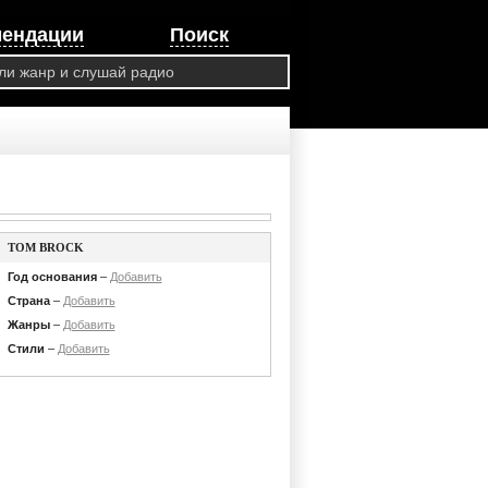
мендации
Поиск
TOM BROCK
Год основания
–
Добавить
Страна
–
Добавить
Жанры
–
Добавить
Стили
–
Добавить