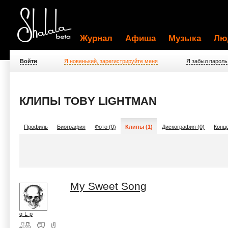
Журнал
Афиша
Музыка
Лю
Войти
Я новенький, зарегистрируйте меня
Я забыл пароль
КЛИПЫ TOBY LIGHTMAN
Профиль
Биография
Фото (0)
Клипы (1)
Дискография (0)
Конце
My Sweet Song
q-L-p