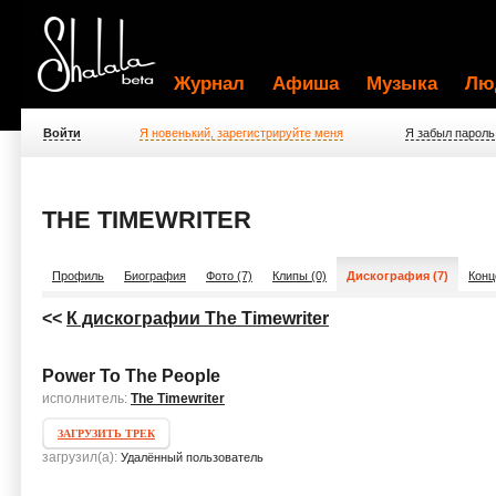
Журнал
Афиша
Музыка
Лю
Войти
Я новенький, зарегистрируйте меня
Я забыл пароль
THE TIMEWRITER
Профиль
Биография
Фото (7)
Клипы (0)
Дискография (7)
Конц
<<
К дискографии The Timewriter
Power To The People
исполнитель:
The Timewriter
ЗАГРУЗИТЬ ТРЕК
загрузил(а):
Удалённый пользователь