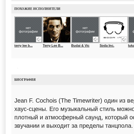
ПОХОЖИЕ ИСПОЛНИТЕЛИ
нет
нет
фотографии
фотографии
terry lee b...
Terry Lee B...
Budai & Vic
Soda Inc.
luka
БИОГРАФИЯ
Jean F. Cochois (The Timewriter) один из 
хаус-сцены. Его музыкальный стиль можно
плотный и атмосферный саунд, который о
звучании и выходит за пределы танцпола.