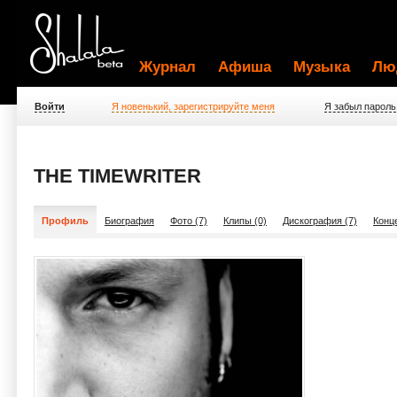
Журнал
Афиша
Музыка
Лю
Войти
Я новенький, зарегистрируйте меня
Я забыл пароль
THE TIMEWRITER
Профиль
Биография
Фото (7)
Клипы (0)
Дискография (7)
Конц