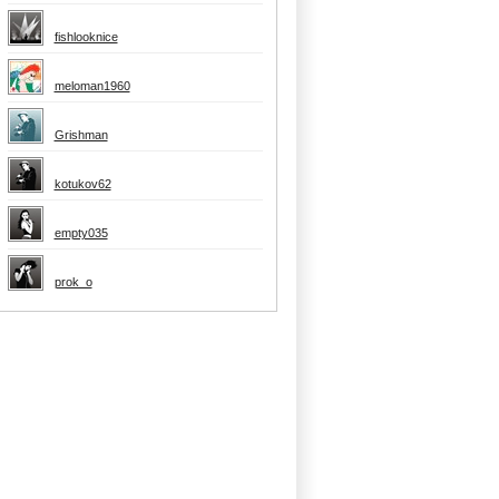
fishlooknice
meloman1960
Grishman
kotukov62
empty035
prok_o