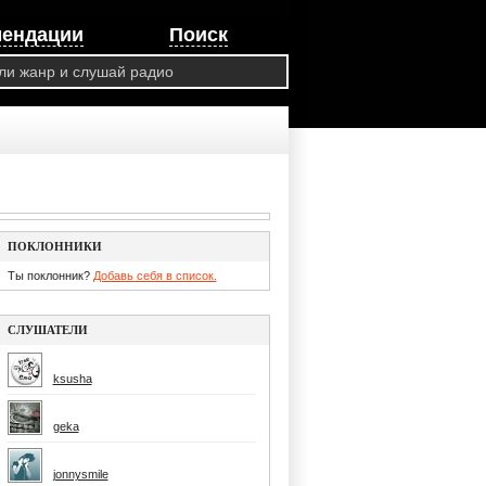
мендации
Поиск
ПОКЛОННИКИ
Ты поклонник?
Добавь себя в список.
СЛУШАТЕЛИ
ksusha
geka
jonnysmile