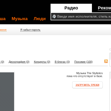
Радио
Реко
ша
Музыка
Люди
 меня
Я забыл пароль
 (0)
Дискография (0)
Концерты (0)
В блогах (0)
Похожие (100)
Музыка The Stylistics
пока что отсутствует в базе.
ЗАГРУЗИТЬ ТРЕКИ