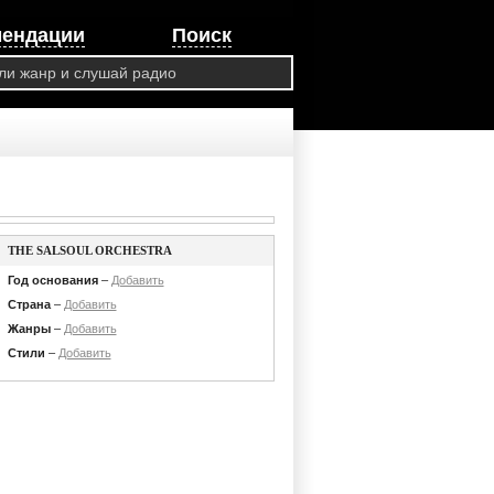
мендации
Поиск
THE SALSOUL ORCHESTRA
Год основания
–
Добавить
Страна
–
Добавить
Жанры
–
Добавить
Стили
–
Добавить