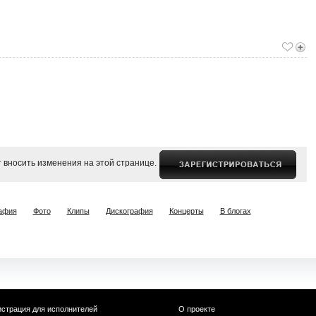
 вносить изменения на этой странице.
афия
Фото
Клипы
Дискография
Концерты
В блогах
истрация для исполнителей
О проекте