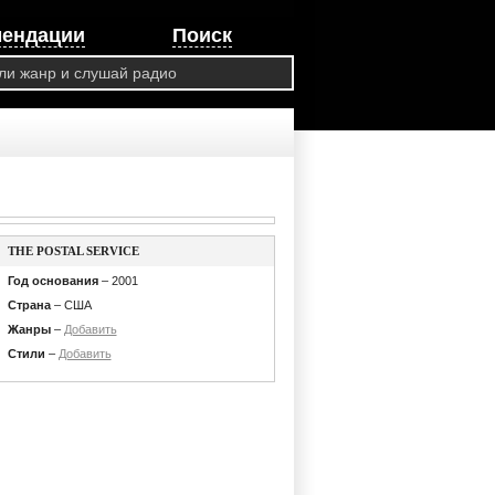
мендации
Поиск
THE POSTAL SERVICE
Год основания
– 2001
Страна
– США
Жанры
–
Добавить
Стили
–
Добавить