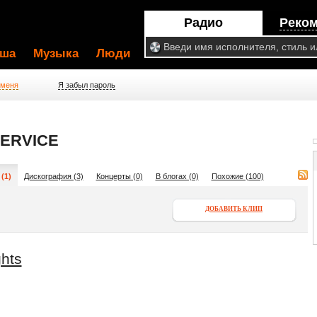
Радио
Реко
ша
Музыка
Люди
 меня
Я забыл пароль
SERVICE
(1)
Дискография (3)
Концерты (0)
В блогах (0)
Похожие (100)
ДОБАВИТЬ КЛИП
ghts