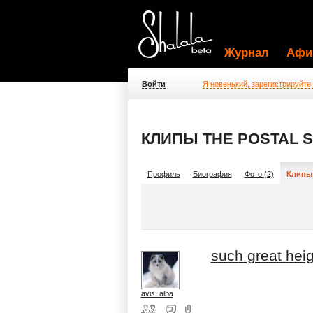
Журнал
Афи
Войти
Я новенький, зарегистрируйте
КЛИПЫ THE POSTAL 
Профиль
Биография
Фото (2)
Клипы 
such great hei
avis_alba