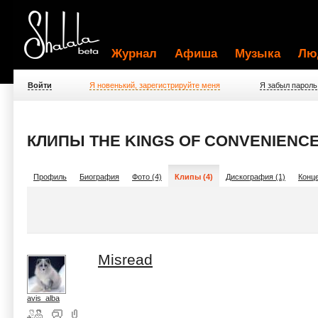
Журнал
Афиша
Музыка
Лю
Войти
Я новенький, зарегистрируйте меня
Я забыл пароль
КЛИПЫ THE KINGS OF CONVENIENC
Профиль
Биография
Фото (4)
Клипы (4)
Дискография (1)
Конце
Misread
avis_alba