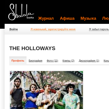
Журнал
Афиша
Музыка
Лю
Войти
Я новенький, зарегистрируйте меня
Я забыл пароль
THE HOLLOWAYS
Профиль
Биография
Фото (11)
Клипы (2)
Дискография (1)
Конц