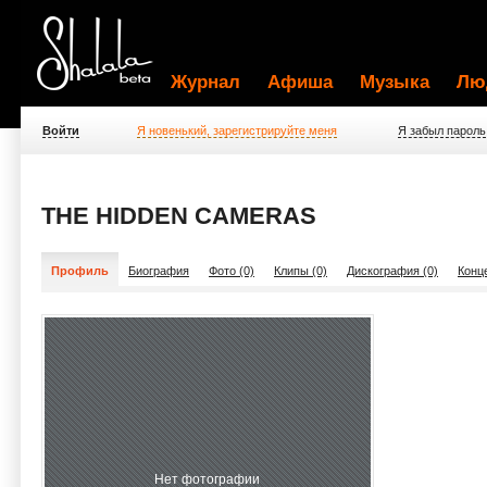
Журнал
Афиша
Музыка
Лю
Войти
Я новенький, зарегистрируйте меня
Я забыл пароль
THE HIDDEN CAMERAS
Профиль
Биография
Фото (0)
Клипы (0)
Дискография (0)
Конц
Нет фотографии