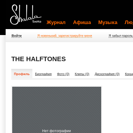
Журнал
Афиша
Музыка
Лю
Войти
Я новенький, зарегистрируйте меня
Я забыл пароль
THE HALFTONES
Профиль
Биография
Фото (0)
Клипы (0)
Дискография (0)
Конц
Нет фотографии