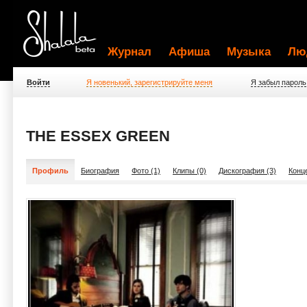
Журнал
Афиша
Музыка
Лю
Войти
Я новенький, зарегистрируйте меня
Я забыл пароль
THE ESSEX GREEN
Профиль
Биография
Фото (1)
Клипы (0)
Дискография (3)
Конц