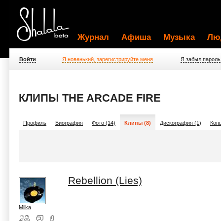
Журнал
Афиша
Музыка
Лю
Войти
Я новенький, зарегистрируйте меня
Я забыл пароль
КЛИПЫ THE ARCADE FIRE
Профиль
Биография
Фото (14)
Клипы (8)
Дискография (1)
Конц
Rebellion (Lies)
Milka