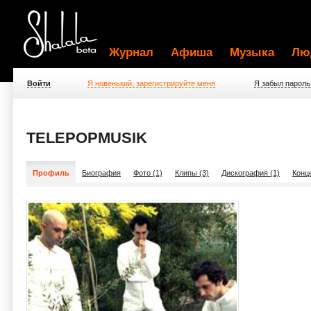
Журнал
Афиша
Музыка
Лю
Войти
Я новенький, зарегистрируйте меня
Я забыл пароль
TELEPOPMUSIK
Профиль
Биография
Фото (1)
Клипы (3)
Дискография (1)
Конц