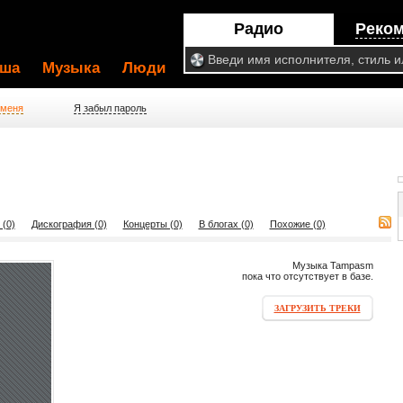
Радио
Реко
ша
Музыка
Люди
 меня
Я забыл пароль
 (0)
Дискография (0)
Концерты (0)
В блогах (0)
Похожие (0)
Музыка Tampasm
пока что отсутствует в базе.
ЗАГРУЗИТЬ ТРЕКИ