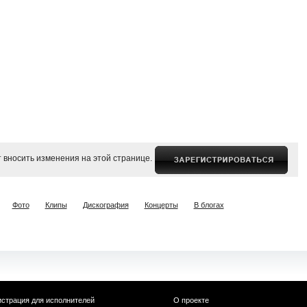
 вносить изменения на этой странице.
Фото
Клипы
Дискография
Концерты
В блогах
истрация для исполнителей
О проекте