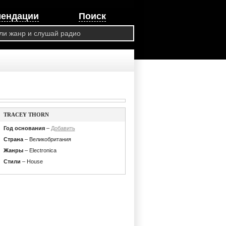
мендации
Поиск
TRACEY THORN
Год основания
–
Добавить
Страна
– Великобритания
Жанры
– Electronica
Стили
– House