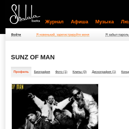
Журнал
Афиша
Музыка
Лю
Войти
Я новенький, зарегистрируйте меня
Я забыл пароль
SUNZ OF MAN
Профиль
Биография
Фото (1)
Клипы (0)
Дискография (1)
Конц