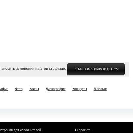
 вносить изменения на этой странице.
рафия
Фото
Клипы
Дискография
Концерты
В блогах
истрация для исполнителей
О проекте