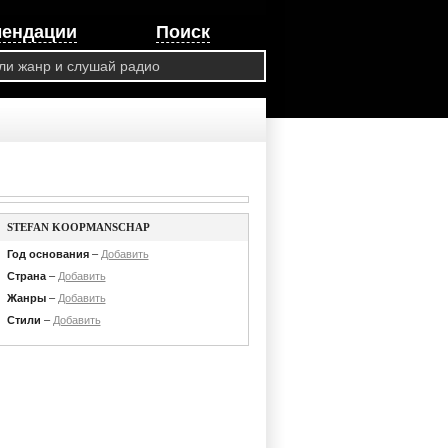
мендации
Поиск
STEFAN KOOPMANSCHAP
Год основания
–
Добавить
Страна
–
Добавить
Жанры
–
Добавить
Стили
–
Добавить