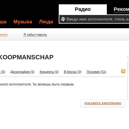
Радио
Реко
ша
Музыка
Люди
 меня
Я забыл пароль
 KOOPMANSCHAP
 (0)
Дискография (0)
Концерты (0)
В блогах (0)
Похожие (51)
нного исполнителя. Ты можешь быть первым.
ДОБАВИТЬ БИОГРАФИЮ