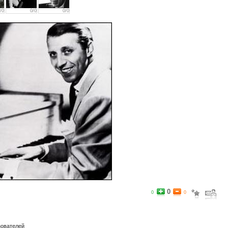
/0
0/0
0/0
0
0
0
зователей