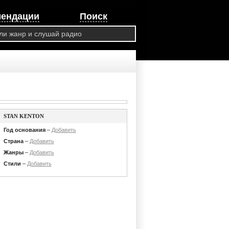
мендации
Поиск
STAN KENTON
Год основания
–
Добавить
Страна
–
Добавить
Жанры
–
Добавить
Стили
–
Добавить