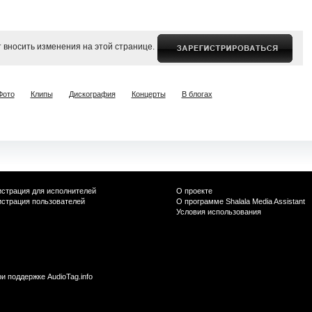
 вносить изменения на этой странице.
Фото
Клипы
Дискография
Концерты
В блогах
истрация для исполнителей
О проекте
истрация пользователей
О программе Shalala Media Assistant
Условия использования
ри поддержке
AudioTag.info