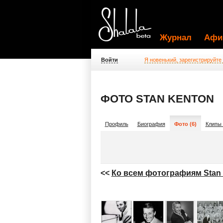
Журнал
Афи
Войти
Я новенький, зарегистрируйте
ФОТО STAN KENTON
Профиль
Биография
Фото (6)
Клипы 
<<
Ко всем фотографиям Stan