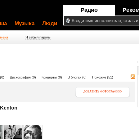
Радио
Реко
ша
Музыка
Люди
 меня
Я забыл пароль
(0)
Дискография (0)
Концерты (0)
В блогах (0)
Похожие (51)
ДОБАВИТЬ ФОТОГРАФИЮ
 Kenton