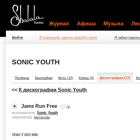
Журнал
Афиша
Музыка
Лю
Войти
Я новенький, зарегистрируйте меня
Я забыл пароль
SONIC YOUTH
Профиль
Биография
Фото (10)
Клипы (5)
Дискография (17)
Ко
<<
К дискографии Sonic Youth
Jams Run Free
исполнитель:
Sonic Youth
загрузил(а):
barracuda
ТЕКСТ ПЕСНИ: