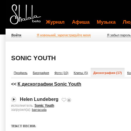
Журнал
Афиша
Музыка
Лю
Войти
Я новенький, зарегистрируйте меня
Я забыл пароль
SONIC YOUTH
Профиль
Биография
Фото (10)
Клипы (5)
Дискография (17)
Ко
<<
К дискографии Sonic Youth
Helen Lundeberg
исполнитель:
Sonic Youth
загрузил(а):
barracuda
ТЕКСТ ПЕСНИ: