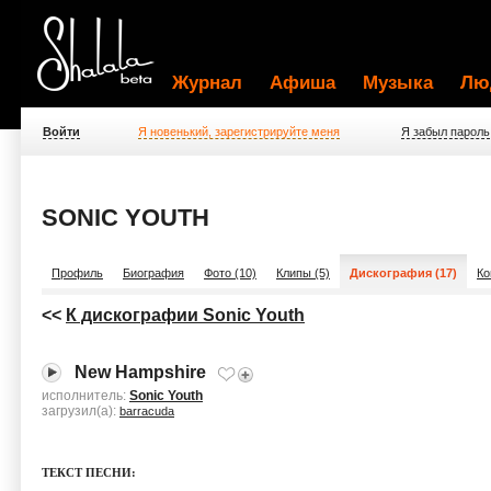
Журнал
Афиша
Музыка
Лю
Войти
Я новенький, зарегистрируйте меня
Я забыл пароль
SONIC YOUTH
Профиль
Биография
Фото (10)
Клипы (5)
Дискография (17)
Ко
<<
К дискографии Sonic Youth
New Hampshire
исполнитель:
Sonic Youth
загрузил(а):
barracuda
ТЕКСТ ПЕСНИ: