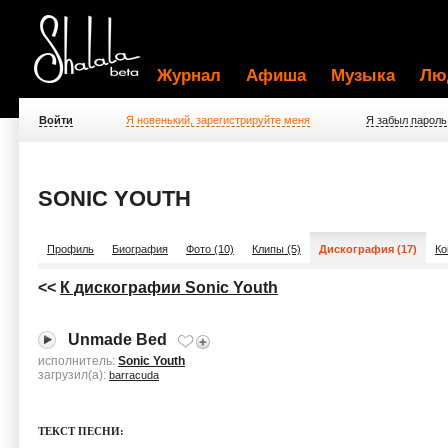
Журнал
Афиша
Музыка
Лю
Войти
Я новенький, зарегистрируйте меня
Я забыл пароль
SONIC YOUTH
Профиль
Биография
Фото (10)
Клипы (5)
Дискография (17)
Ко
<<
К дискографии Sonic Youth
Unmade Bed
исполнитель:
Sonic Youth
загрузил(а):
barracuda
ТЕКСТ ПЕСНИ: