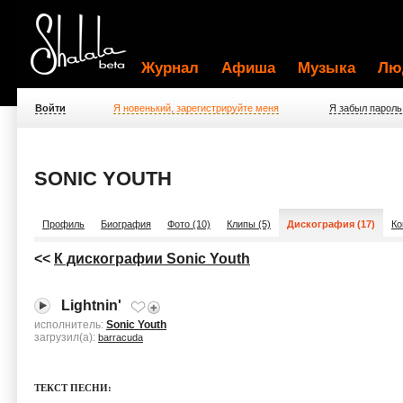
Журнал
Афиша
Музыка
Лю
Войти
Я новенький, зарегистрируйте меня
Я забыл пароль
SONIC YOUTH
Профиль
Биография
Фото (10)
Клипы (5)
Дискография (17)
Ко
<<
К дискографии Sonic Youth
Lightnin'
исполнитель:
Sonic Youth
загрузил(а):
barracuda
ТЕКСТ ПЕСНИ: