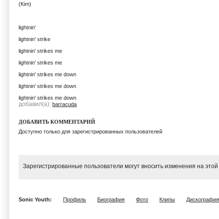
(Kim)
lightnin'
lightnin' strike
lightnin' strikes me
lightnin' strikes me
lightnin' strikes me down
lightnin' strikes me down
lightnin' strikes me down
добавил(а):
barracuda
ДОБАВИТЬ КОММЕНТАРИЙ
Доступно только для зарегистрированных пользователей
Зарегистрированные пользователи могут вносить изменения на этой
Sonic Youth:
Профиль
Биография
Фото
Клипы
Дискография