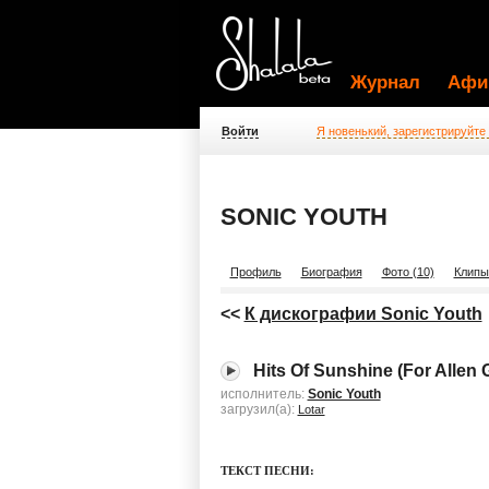
Журнал
Афи
Войти
Я новенький, зарегистрируйте
SONIC YOUTH
Профиль
Биография
Фото (10)
Клипы
<<
К дискографии Sonic Youth
Hits Of Sunshine (For Allen 
исполнитель:
Sonic Youth
загрузил(а):
Lotar
ТЕКСТ ПЕСНИ: