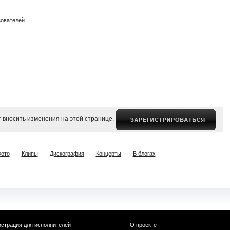
зователей
 вносить изменения на этой странице.
ото
Клипы
Дискография
Концерты
В блогах
истрация для исполнителей
О проекте