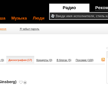
Радио
Реко
ша
Музыка
Люди
 меня
Я забыл пароль
 (5)
Дискография (17)
Концерты (0)
В блогах (5)
Похожие (100)
Ginsberg)