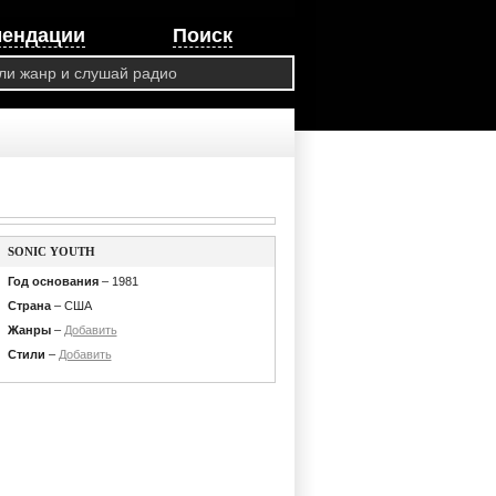
мендации
Поиск
SONIC YOUTH
Год основания
– 1981
Страна
– США
Жанры
–
Добавить
Стили
–
Добавить