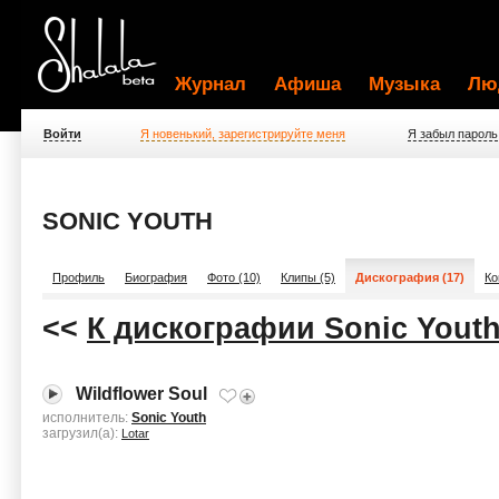
Журнал
Афиша
Музыка
Лю
Войти
Я новенький, зарегистрируйте меня
Я забыл пароль
SONIC YOUTH
Профиль
Биография
Фото (10)
Клипы (5)
Дискография (17)
Ко
<<
К дискографии Sonic Yout
Wildflower Soul
исполнитель:
Sonic Youth
загрузил(а):
Lotar