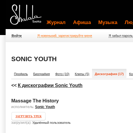
Журнал
Афиша
Музыка
Лю
Войти
Я новенький, зарегистрируйте меня
Я забыл пароль
SONIC YOUTH
Профиль
Биография
Фото (10)
Клипы (5)
Дискография (17)
Ко
<<
К дискографии Sonic Youth
Massage The History
исполнитель:
Sonic Youth
ЗАГРУЗИТЬ ТРЕК
загрузил(а):
Удалённый пользователь