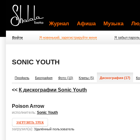
Журнал
Афиша
Музыка
Лю
Войти
Я новенький, зарегистрируйте меня
Я забыл пароль
SONIC YOUTH
Профиль
Биография
Фото (10)
Клипы (5)
Дискография (17)
Ко
<<
К дискографии Sonic Youth
Poison Arrow
исполнитель:
Sonic Youth
ЗАГРУЗИТЬ ТРЕК
загрузил(а):
Удалённый пользователь