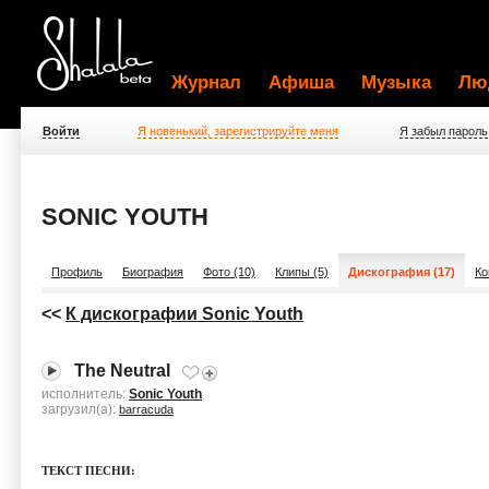
Журнал
Афиша
Музыка
Лю
Войти
Я новенький, зарегистрируйте меня
Я забыл пароль
SONIC YOUTH
Профиль
Биография
Фото (10)
Клипы (5)
Дискография (17)
Ко
<<
К дискографии Sonic Youth
The Neutral
исполнитель:
Sonic Youth
загрузил(а):
barracuda
ТЕКСТ ПЕСНИ: