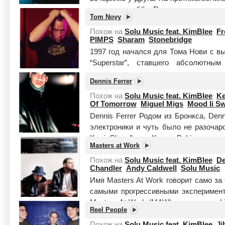
него лишь хобби. Roger записывал св
Tom Novy
улиц...
Читать целиком
Похож на
Solu Music feat. KimBlee
F
PIMPS
Sharam
Stonebridge
1997 год начался для Тома Нови с в
“Superstar”, ставшего абсолютн
сотрудничестве с молодым продюс
Dennis Ferrer
ремиксы на композици...
Читать целик
Похож на
Solu Music feat. KimBlee
Ke
Of Tomorrow
Miguel Migs
Mood Ii S
Dennis Ferrer Родом из Бронкса, Den
электроники и чуть было не разочар
Kerri Chandler и Kenny Bobien, попа
Masters at Work
Читать целиком
Похож на
Solu Music feat. KimBlee
De
Chandler
Andy Caldwell
Solu Music
Имя Masters At Work говорит само за
самыми прогрессивными эксперимент
Masters At Work (MAW) — это двое: Li
Reel People
За 12 лет своего ...
Читать целиком
Похож на
Solu Music feat. KimBlee
J