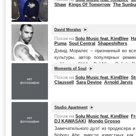
Shaw
Kings Of Tomorrow
The Sunbu
David Morales
Похож на
Solu Music feat. KimBlee
Ha
Puma
Soul Central
Shapeshifters
Дэвид Моралес – признанный во все
культуры, автор популярных ремик
лейблов в США - Def Mix и Definity 
Moments of Soul
артисты,...
Читать целиком
Похож на
Solu Music feat. KimBlee
St
нет
Claussell
Sara Devine
Arnold Jarvis
фотографии
Studio Apartment
Похож на
Solu Music feat. KimBlee
F
нет
DJ KAWASAKI
Mondo Grosso
фотографии
Замечательного дуэт из продюсера и
Noboru Abe, вместе известных как 