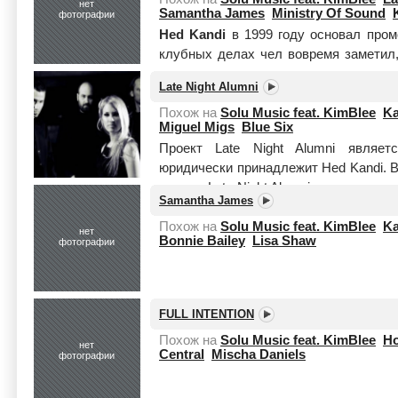
нет
Samantha James
Ministry Of Sound
фотографии
Hed Kandi
в 1999 году основал пром
клубных делах чел вовремя заметил,
стандартные хаус-вечеринки им стал
Late Night Alumni
целиком
Похож на
Solu Music feat. KimBlee
K
Miguel Migs
Blue Six
Проект Late Night Alumni являе
юридически принадлежит Hed Kandi. 
музыки Late Night Alumni отличает оче
Samantha James
Читать целиком
Похож на
Solu Music feat. KimBlee
K
нет
Bonnie Bailey
Lisa Shaw
фотографии
FULL INTENTION
Похож на
Solu Music feat. KimBlee
Ho
нет
Central
Mischa Daniels
фотографии