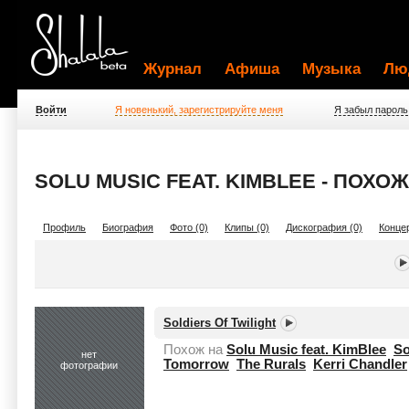
Журнал
Афиша
Музыка
Лю
Войти
Я новенький, зарегистрируйте меня
Я забыл пароль
SOLU MUSIC FEAT. KIMBLEE - ПОХ
Профиль
Биография
Фото (0)
Клипы (0)
Дискография (0)
Концер
Soldiers Of Twilight
Похож на
Solu Music feat. KimBlee
So
нет
Tomorrow
The Rurals
Kerri Chandler
фотографии