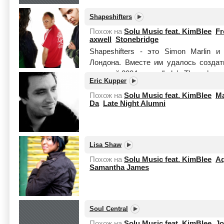
Shapeshifters
Похож на
Solu Music feat. KimBlee
F
axwell
Stonebridge
Shapeshifters - это Simon Marlin 
Лондона. Вместе им удалось созда
мелодий 2004 года - ‘Lola’s Theme’ - с
Eric Kupper
Читать целиком
Похож на
Solu Music feat. KimBlee
Ma
Da
Late Night Alumni
Lisa Shaw
Похож на
Solu Music feat. KimBlee
Aq
Samantha James
Soul Central
Похож на
Solu Music feat. KimBlee
Jo