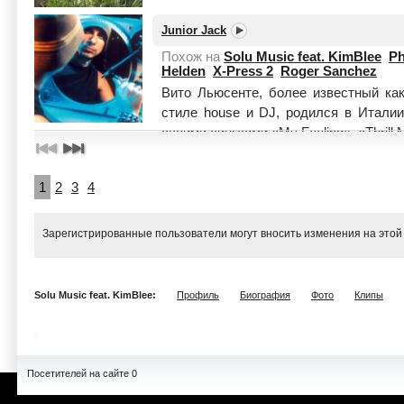
Junior Jack
Похож на
Solu Music feat. KimBlee
Ph
Helden
X-Press 2
Roger Sanchez
Вито Льюсенте, более известный ка
стиле house и DJ, родился в Италии
своими синглами «My Feeling», «Thrill Me
1
2
3
4
Зарегистрированные пользователи могут вносить изменения на этой
Solu Music feat. KimBlee:
Профиль
Биография
Фото
Клипы
Посетителей на сайте 0