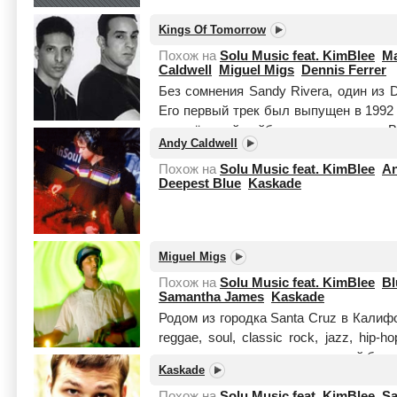
Kings Of Tomorrow
Похож на
Solu Music feat. KimBlee
Ma
Caldwell
Miguel Migs
Dennis Ferrer
Без сомнения Sandy Rivera, один из 
Его первый трек был выпущен в 1992 г
создаёт свой лейбл, под названием «Bl
Andy Caldwell
Похож на
Solu Music feat. KimBlee
An
Deepest Blue
Kaskade
Miguel Migs
Похож на
Solu Music feat. KimBlee
Bl
Samantha James
Kaskade
Родом из городка Santa Cruz в Калиф
reggae, soul, classic rock, jazz, hip
гитарист и автор песен в местной банд
Kaskade
целиком
Похож на
Solu Music feat. KimBlee
Sa