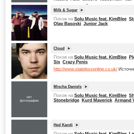
вокалист в рок-банде, а во время сту
Milk & Sugar
Читать целиком
Похож на
Solu Music feat. KimBlee
St
Olav Basoski
Junior Jack
Cloud
Похож на
Solu Music feat. KimBlee
Pl
Six
Crazy Penis
http://www.statelessonline.co.uk/
Источни
Mischa Daniels
Похож на
Solu Music feat. KimBlee
Sh
нет
Stonebridge
Kurd Maverick
Armand 
фотографии
Hed Kandi
Похож на
Solu Music feat. KimBlee
La