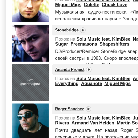
Miguel Migs
Colette
Chuck Love
Музыкальная аудио-постановка «Л
исполнения красивого парня с Запа
навеевает названиями треков следую
Stonebridge
выстраивает в к...
Читать целиком
Похож на
Solu Music feat. KimBlee
Na
Sugar
Freemasons
Shapeshifters
DJ/Producer/Remixer StoneBridge впе
своей сестры в 1983. Скоро впослед
свои тусовки. И StoneBridge стал пол
Ananda Project
Читать целиком
Похож на
Solu Music feat. KimBlee
An
нет
Everything
Aquanote
Miguel Migs
фотографии
Roger Sanchez
Похож на
Solu Music feat. KimBlee
Ju
Rivera
Armand Van Helden
Martin So
Почти двадцать лет назад Roger 
вечеринке у друга. На протяжении мн