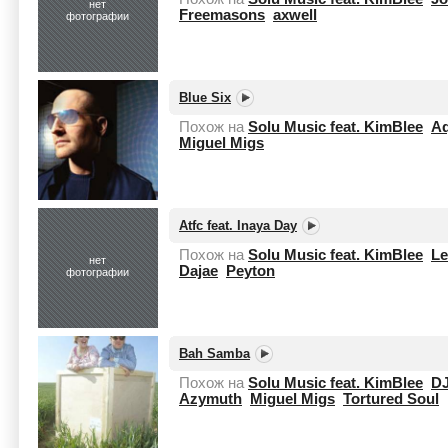
нет
Freemasons
axwell
фотографии
Blue Six
Похож на
Solu Music feat. KimBlee
Aq
Miguel Migs
Atfc feat. Inaya Day
Похож на
Solu Music feat. KimBlee
Le
нет
Dajae
Peyton
фотографии
Bah Samba
Похож на
Solu Music feat. KimBlee
D
Azymuth
Miguel Migs
Tortured Soul