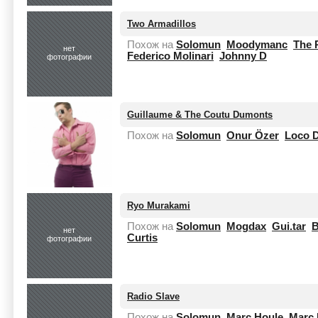
Two Armadillos
Похож на
Solomun
Moodymanc
The 
нет
Federico Molinari
Johnny D
фотографии
Guillaume & The Coutu Dumonts
Похож на
Solomun
Onur Özer
Loco D
Ryo Murakami
Похож на
Solomun
Mogdax
Gui.tar
B
нет
Curtis
фотографии
Radio Slave
Похож на
Solomun
Marc Houle
Marc