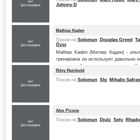
нет
Johnny D
фотографии
Mathias Kaden
Похож на
Solomun
Douglas Greed
T
нет
Özer
фотографии
Mathias Kaden (Матиас Каден) - опы
тренировок он использует давольно н
микшерский пульт и кропотливо отоб
Riley Reinhold
...
Читать целиком
Похож на
Solomun
Slg
Mihalis Safra
нет
фотографии
Alex Picone
Похож на
Solomun
Djulz
Sety
Rhado
нет
фотографии