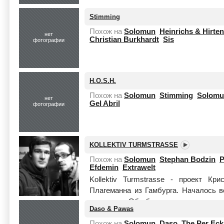
Stimming
Похож на
Solomun
Heinrichs & Hirten
нет
Christian Burkhardt
Sis
фотографии
H.O.S.H.
Похож на
Solomun
Stimming
Solomu
нет
Gel Abril
фотографии
KOLLEKTIV TURMSTRASSE
Похож на
Solomun
Stephan Bodzin
P
Efdemin
Extrawelt
Kollektiv Turmstrasse - проект К
Плагеманна из Гамбурга. Началось в
квартирах. Оба были увлечены электр
Daso & Pawas
Читать целиком
Похож на
Solomun
Daso
The Per Eck