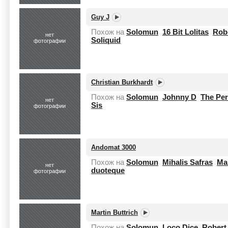
Guy J
Похож на
Solomun
16 Bit Lolitas
Rob
нет
Soliquid
фотографии
Christian Burkhardt
Похож на
Solomun
Johnny D
The Per
нет
Sis
фотографии
Andomat 3000
Похож на
Solomun
Mihalis Safras
Ma
нет
duoteque
фотографии
Martin Buttrich
Похож на
Solomun
Loco Dice
Robert