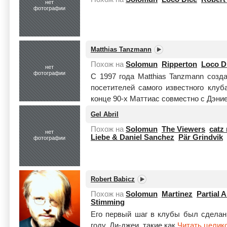
нет
фотографии
Matthias Tanzmann
Похож на
Solomun
Ripperton
Loco D
нет
фотографии
С 1997 года Matthias Tanzmann созд
посетителей самого известного клуба
конце 90-х Маттиас совместно с Дэние
Gel Abril
Похож на
Solomun
The Viewers
catz
нет
Liebe & Daniel Sanchez
Pär Grindvik
фотографии
Robert Babicz
Похож на
Solomun
Martinez
Partial A
Stimming
Его первый шаг в клубы был сдела
году. Ди-джеи, такие как
Читать целик