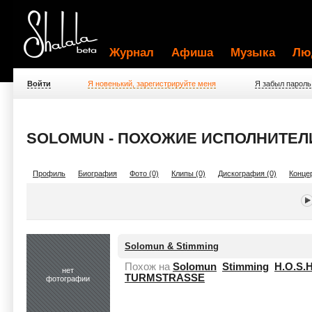
Журнал
Афиша
Музыка
Лю
Войти
Я новенький, зарегистрируйте меня
Я забыл пароль
SOLOMUN - ПОХОЖИЕ ИСПОЛНИТЕЛ
Профиль
Биография
Фото (0)
Клипы (0)
Дискография (0)
Концер
Solomun & Stimming
Похож на
Solomun
Stimming
H.O.S.H
нет
TURMSTRASSE
фотографии