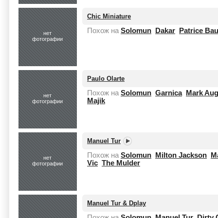
Chic Miniature
Похож на
Solomun
Dakar
Patrice Ba
нет
фотографии
Paulo Olarte
Похож на
Solomun
Garnica
Mark Aug
нет
Majik
фотографии
Manuel Tur
Похож на
Solomun
Milton Jackson
M
нет
Vic
The Mulder
фотографии
Manuel Tur & Dplay
Похож на
Solomun
Manuel Tur
Dirty