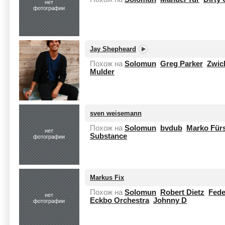
нет
фотографии
Jay Shepheard
Похож на
Solomun
Greg Parker
Zwic
Mulder
sven weisemann
Похож на
Solomun
bvdub
Marko Für
нет
Substance
фотографии
Markus Fix
Похож на
Solomun
Robert Dietz
Fede
нет
Eckbo Orchestra
Johnny D
фотографии