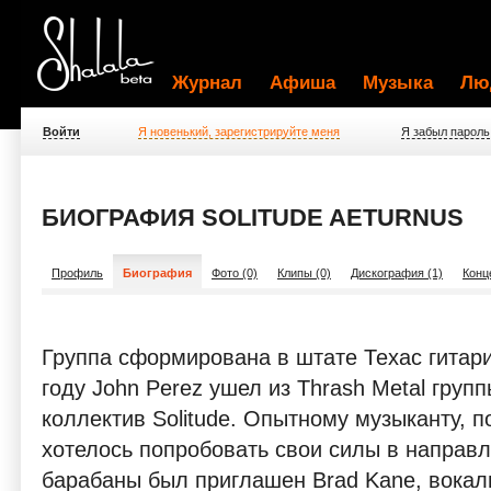
Журнал
Афиша
Музыка
Лю
Войти
Я новенький, зарегистрируйте меня
Я забыл пароль
БИОГРАФИЯ SOLITUDE AETURNUS
Профиль
Биография
Фото (0)
Клипы (0)
Дискография (1)
Конц
Группа сформирована в штате Техас гитари
году John Perez ушел из Thrash Metal групп
коллектив Solitude. Опытному музыканту, п
хотелось попробовать свои силы в направ
барабаны был приглашен Brad Kane, вокали