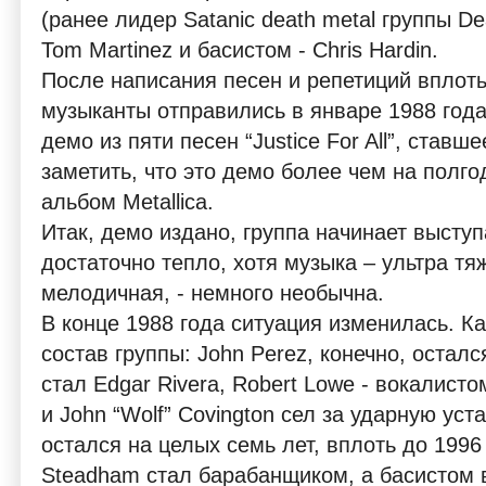
(ранее лидер Satanic death metal группы Dea
Tom Martinez и басистом - Chris Hardin.
После написания песен и репетиций вплоть
музыканты отправились в январе 1988 года
демо из пяти песен “Justice For All”, став
заметить, что это демо более чем на пол
альбом Metallica.
Итак, демо издано, группа начинает высту
достаточно тепло, хотя музыка – ультра т
мелодичная, - немного необычна.
В конце 1988 года ситуация изменилась. 
состав группы: John Perez, конечно, осталс
стал Edgar Rivera, Robert Lowe - вокалисто
и John “Wolf” Covington сел за ударную уст
остался на целых семь лет, вплоть до 1996 
Steadham стал барабанщиком, а басистом в