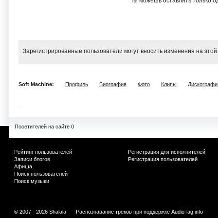
Ты можешь оставлять только од
Зарегистрированные пользователи могут вносить изменения на этой
Soft Machine:
Профиль
Биография
Фото
Клипы
Дискографи
Посетителей на сайте 0
Рейтинг пользователей
Регистрация для исполнителей
Записи блогов
Регистрация пользователей
Афиша
Поиск пользователей
Поиск музыки
© 2007 - 2026 Shalala
Распознавание треков при поддержке
AudioTag.info