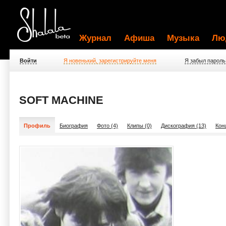
Журнал
Афиша
Музыка
Лю
Войти
Я новенький, зарегистрируйте меня
Я забыл пароль
SOFT MACHINE
Профиль
Биография
Фото (4)
Клипы (0)
Дискография (13)
Кон