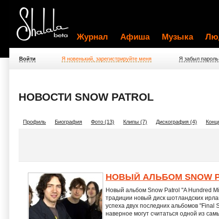
Журнал
Афиша
Музыка
Лю
Войти
Я новенький, зарегистрируйте меня
Я забыл пароль
НОВОСТИ SNOW PATROL
Профиль
Биография
Фото (13)
Клипы (7)
Дискография (4)
Конц
НОВЫЙ АЛЬБОМ SNOW 
Новый альбом Snow Patrol "A Hundred Mil
традиции новый диск шотландских ирла
успеха двух последних альбомов "Final S
наверное могут считаться одной из сам