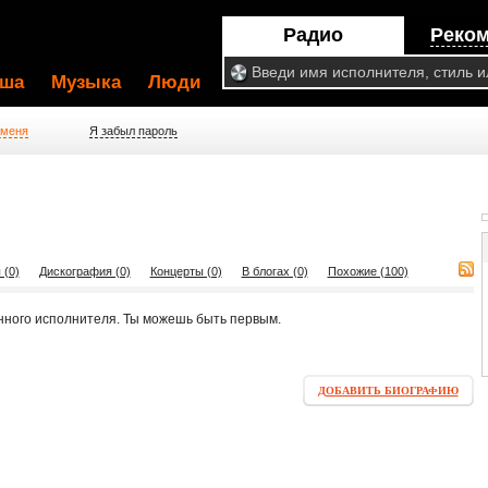
Радио
Реко
ша
Музыка
Люди
 меня
Я забыл пароль
 (0)
Дискография (0)
Концерты (0)
В блогах (0)
Похожие (100)
нного исполнителя. Ты можешь быть первым.
ДОБАВИТЬ БИОГРАФИЮ