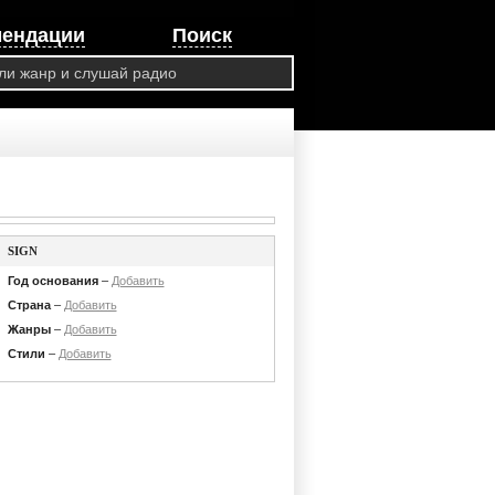
мендации
Поиск
SIGN
Год основания
–
Добавить
Страна
–
Добавить
Жанры
–
Добавить
Стили
–
Добавить