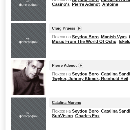
нет
Casino's
Pierre Adenot
Antoine
фотографии
Craig Pruess
Похож на
Seydou Boro
Manish Vyas
нет
Music From The World Of Osho
Iskel
фотографии
Pierre Adenot
Похож на
Seydou Boro
Catalina San
Twyker, Johnny Klimek, Reinhold Heil
Catalina Moreno
Похож на
Seydou Boro
Catalina San
нет
SubVision
Charles Fox
фотографии