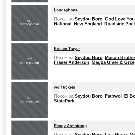
Loudaphone
Похож на
Seydou Boro
God Love You 
нет
National
New England
Roadside Poet
фотографии
Kristen Trayer
Похож на
Seydou Boro
Mason Brothe
нет
Fraser Anderson
Magda Umer & Grze
фотографии
wolf tickets
Похож на
Seydou Boro
Fatbwoi
El B
нет
StatePark
фотографии
Randy Armstrong
Похож на
Seydou Boro
Luis Perez
Na