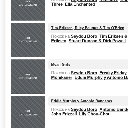
нет
Three
Ella Enchanted
фотографии
Tim Eriksen, Riley Baugus & Tim O'Brien
Похож на
Seydou Boro
Tim Eriksen &
нет
Eriksen
Stuart Duncan & Dirk Powell
фотографии
Mean Girls
Похож на
Seydou Boro
Freaky Friday
нет
Mohikaner
Eddie Murphy y Antonio B
фотографии
Eddie Murphy y Antonio Banderas
Похож на
Seydou Boro
Antonio Band
нет
John Frizzell
Lily Chou-Chou
фотографии