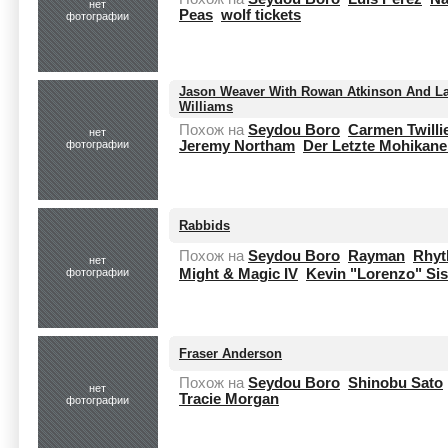
нет
Peas
wolf tickets
фотографии
Jason Weaver With Rowan Atkinson And L
Williams
Похож на
Seydou Boro
Carmen Twilli
нет
фотографии
Jeremy Northam
Der Letzte Mohikane
Rabbids
Похож на
Seydou Boro
Rayman
Rhyt
нет
фотографии
Might & Magic IV
Kevin "Lorenzo" Si
Fraser Anderson
Похож на
Seydou Boro
Shinobu Sato
нет
Tracie Morgan
фотографии