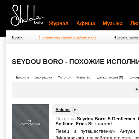
Журнал
Афиша
Музыка
Лю
Войти
Я новенький, зарегистрируйте меня
Я забыл пароль
SEYDOU BORO - ПОХОЖИЕ ИСПОЛН
Профиль
Биография
Фото (0)
Клипы (0)
Дискография (0)
Концер
Antoine
Похож на
Seydou Boro
5 Gentlemen
нет
Snitkine
Erick St. Laurent
фотографии
Певец и путешественник Антуан
(Мадагаскар), где работал его отец, 