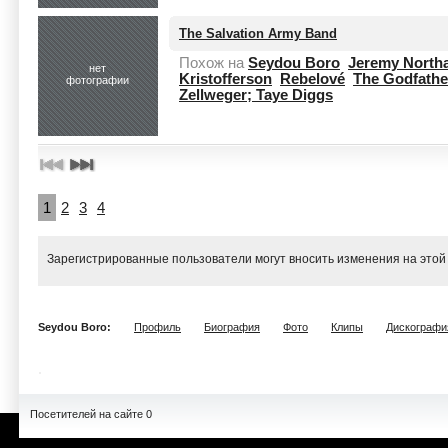
The Salvation Army Band
Похож на
Seydou Boro
Jeremy North
нет
Kristofferson
Rebelové
The Godfathe
фотографии
Zellweger; Taye Diggs
1
2
3
4
Зарегистрированные пользователи могут вносить изменения на этой
Seydou Boro:
Профиль
Биография
Фото
Клипы
Дискографи
Посетителей на сайте 0