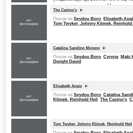
некоторое время осела в Марселе, г
The Casino's
Затем были 4 ...
Читать целиком
Похож на
Seydou Boro
Elisabeth Ana
нет
Tom Twyker, Johnny Klimek, Reinhold 
фотографии
Catalina Sandino Moreno
Похож на
Seydou Boro
Cyrena
Maki 
нет
Dwight David
фотографии
Elisabeth Anais
Похож на
Seydou Boro
Catalina San
нет
Klimek, Reinhold Heil
The Casino's
C
фотографии
Tom Twyker, Johnny Klimek, Reinhold Heil
Похож на
Seydou Boro
Elisabeth Ana