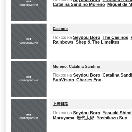
нет
Catalina Sandino Moreno
Miguel de M
фотографии
Casino's
Похож на
Seydou Boro
The Casinos
нет
Rainbows
Shep & The Limelites
фотографии
Moreno, Catalina Sandino
Похож на
Seydou Boro
Catalina San
нет
SubVision
Charles Fox
фотографии
上野耕路
Похож на
Seydou Boro
Yasuaki Shimi
нет
Maruyama
岩代太郎
Yoshikazu Suo
фотографии