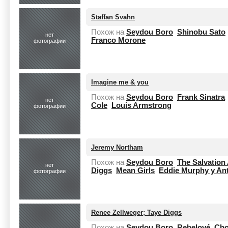
Staffan Svahn
Похож на
Seydou Boro
Shinobu Sato
нет
Franco Morone
фотографии
Imagine me & you
Похож на
Seydou Boro
Frank Sinatra
нет
Cole
Louis Armstrong
фотографии
Jeremy Northam
Похож на
Seydou Boro
The Salvatio
нет
Diggs
Mean Girls
Eddie Murphy y An
фотографии
Renee Zellweger; Taye Diggs
Похож на
Seydou Boro
Rebelové
Cho