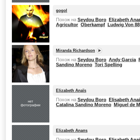
gogol
Похож на
Seydou Boro
Elizabeth Ana
Agricultor
Oberkampf
Ludwig Von 88
Miranda Richardson
Похож на
Seydou Boro
Andy Garcia
Sandino Moreno
Tori Spelling
Elizabeth Anaïs
Похож на
Seydou Boro
Elisabeth Ana
нет
Catalina Sandino Moreno
Miguel de M
фотографии
Elizabeth Anaпs
Похож на
Seydou Boro
Elisabeth Ana