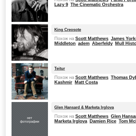
Lazy 9
The Cinematic Orchestra
King Creosote
Похож на
Scott Matthews
James Yorks
Middleton
adem
Aberfeldy
Mull Histo
Teitur
Похож на
Scott Matthews
Thomas Dy
Kashmir
Matt Costa
Glen Hansard & Marketa Irglova
Похож на
Scott Matthews
Glen Hansar
нет
Marketa Irglova
Damien Rice
Tom Mc
фотографии