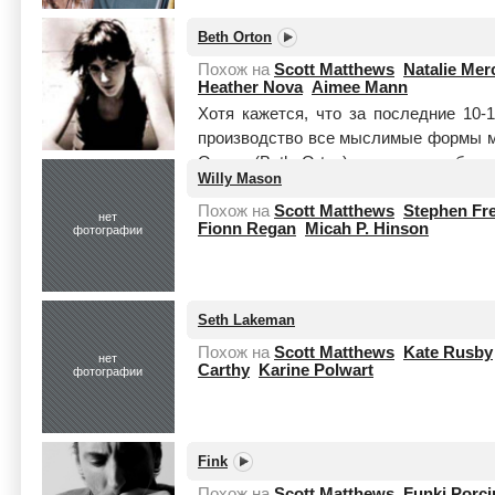
Beth Orton
Похож на
Scott Matthews
Natalie Mer
Heather Nova
Aimee Mann
Хотя кажется, что за последние 10
производство все мыслимые формы м
Ортон (Beth Orton) удалось изобрес
Willy Mason
Читать целиком
Похож на
Scott Matthews
Stephen Fre
нет
Fionn Regan
Micah P. Hinson
фотографии
Seth Lakeman
Похож на
Scott Matthews
Kate Rusby
нет
Carthy
Karine Polwart
фотографии
Fink
Похож на
Scott Matthews
Funki Porci