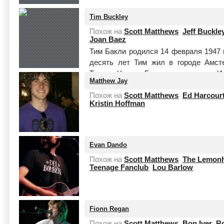
Tim Buckley
Похож на
Scott Matthews
Jeff Buckle
Joan Baez
Тим Бакли родился 14 февраля 1947 
десять лет Тим жил в городе Амсте
Тимоти Чарльз Бакли , выходец из Ир
Matthew Jay
Читать целиком
Похож на
Scott Matthews
Ed Harcour
Kristin Hoffman
Evan Dando
Похож на
Scott Matthews
The Lemon
Teenage Fanclub
Lou Barlow
Fionn Regan
Похож на
Scott Matthews
Bon Iver
Ro