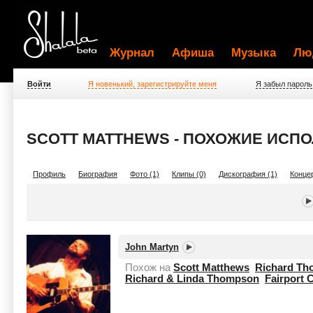
Журнал
Афиша
Музыка
Лю
Войти
Я новенький, зарегистрируйте меня
Я забыл пароль
SCOTT MATTHEWS - ПОХОЖИЕ ИСП
Профиль
Биография
Фото (1)
Клипы (0)
Дискография (1)
Концер
John Martyn
Похож на
Scott Matthews
Richard T
Richard & Linda Thompson
Fairport 