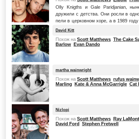
Olly Knigths и Gale Paridjanian, н
дружили с детства. Они росли в одн
пели в церковном хоре, а в 1989 год
К...
Читать целиком
David Kitt
Похож на
Scott Matthews
The Cake S
Barlow
Evan Dando
martha wainwright
Похож на
Scott Matthews
rufus wainw
Marling
Kate & Anna McGarrigle
Cat
Nizlopi
Похож на
Scott Matthews
Ray LaMon
David Ford
Stephen Fretwell