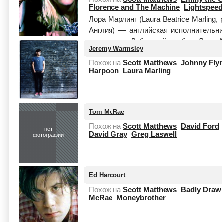
Florence and The Machine
Lightspee
Лора Марлинг (Laura Beatrice Marling
Англия) — английская исполнительни
гитаристка. Дебютный альбом Лоры Ма
Jeremy Warmsley
целиком
Похож на
Scott Matthews
Johnny Fly
Harpoon
Laura Marling
Tom McRae
Похож на
Scott Matthews
David Ford
нет
David Gray
Greg Laswell
фотографии
Ed Harcourt
Похож на
Scott Matthews
Badly Draw
McRae
Moneybrother