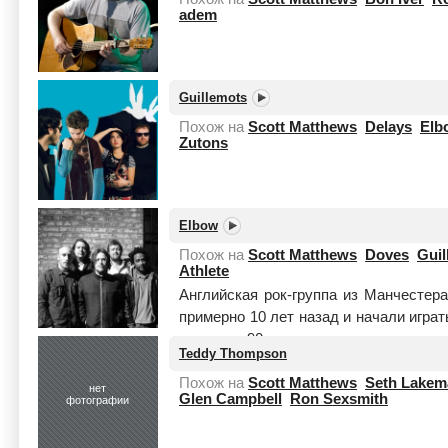
adem
Guillemots
Похож на
Scott Matthews
Delays
Elb
Zutons
Elbow
Похож на
Scott Matthews
Doves
Guil
Athlete
Английская рок-группа из Манчестер
примерно 10 лет назад и начали игра
в конце 90-х и постепенно раскруч
Teddy Thompson
подписали ...
Читать целиком
Похож на
Scott Matthews
Seth Lakem
нет
Glen Campbell
Ron Sexsmith
фотографии