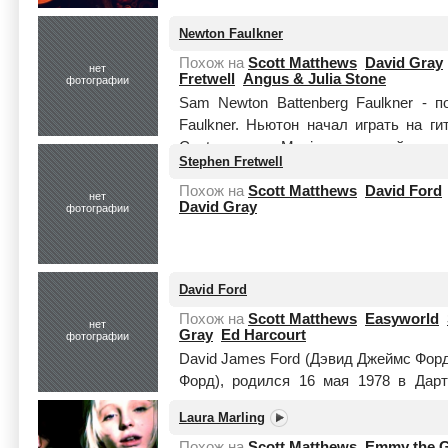
Newton Faulkner
Похож на
Scott Matthews
David Gray
нет
Fretwell
Angus & Julia Stone
фотографии
Sam Newton Battenberg Faulkner - 
Faulkner. Ньютон начал играть на г
Contemporary Music, в которой отучи
Stephen Fretwell
Читать целиком
Похож на
Scott Matthews
David Ford
нет
David Gray
фотографии
David Ford
Похож на
Scott Matthews
Easyworld
нет
Gray
Ed Harcourt
фотографии
David James Ford (Дэвид Джеймс Форд
Форд), родился 16 мая 1978 в Дарт
певец, поэт-песенник, в настоящее
Laura Marling
Суссекс...
Читать целиком
Похож на
Scott Matthews
Emmy the G