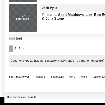
Josh Pyke
Похож на
Scott Matthews
Lior
Bob E
нет
& Julia Stone
фотографии
1
2
3
4
Зарегистрированные пользователи могут вносить изменения на этой
Scott Matthews:
Профиль
Биография
Фото
Клипы
Дискогра
Посетителей на сайте 0