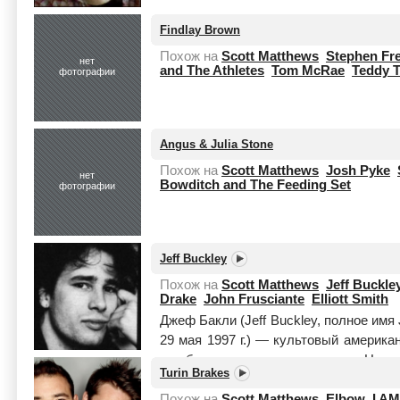
Findlay Brown
Похож на
Scott Matthews
Stephen Fre
нет
and The Athletes
Tom McRae
Teddy 
фотографии
Angus & Julia Stone
Похож на
Scott Matthews
Josh Pyke
нет
Bowditch and The Feeding Set
фотографии
Jeff Buckley
Похож на
Scott Matthews
Jeff Buckle
Drake
John Frusciante
Elliott Smith
Джеф Бакли (Jeff Buckley, полное имя 
29 мая 1997 г.) — культовый американ
погиб в возрасте тридцати лет. Над
Turin Brakes
целиком
Похож на
Scott Matthews
Elbow
I A