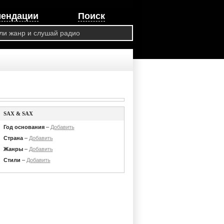
мендации
Поиск
SAX & SAX
Год основания
–
Добавить
Страна
–
Добавить
Жанры
–
Добавить
Стили
–
Добавить