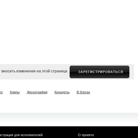
 вносить изменения на этой странице.
то
Клипы
Дискография
Концерты
В блогах
истрация для исполнителей
О проекте