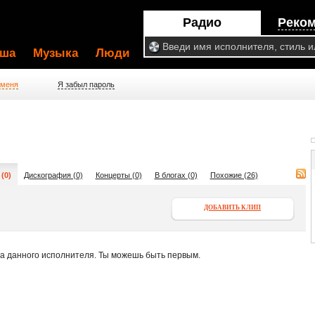
Радио
Реко
ша
Музыка
Люди
 меня
Я забыл пароль
(0)
Дискография (0)
Концерты (0)
В блогах (0)
Похожие (26)
ДОБАВИТЬ КЛИП
па данного исполнителя. Ты можешь быть первым.