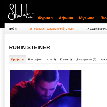
Журнал
Афиша
Музыка
Лю
Войти
Я новенький, зарегистрируйте меня
Я забыл пароль
RUBIN STEINER
Профиль
Биография
Фото (3)
Клипы (1)
Дискография (2)
Конц