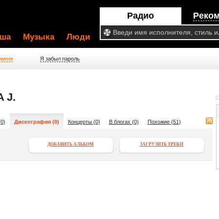
Радио
Реко
ша
Музыка
Люди
 меня
Я забыл пароль
 J.
0)
Дискография (0)
Концерты (0)
В блогах (0)
Похожие (51)
ДОБАВИТЬ АЛЬБОМ
ЗАГРУЗИТЬ ТРЕКИ