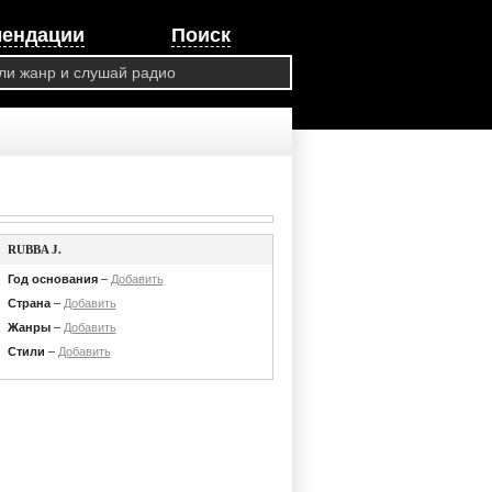
мендации
Поиск
RUBBA J.
Год основания
–
Добавить
Страна
–
Добавить
Жанры
–
Добавить
Стили
–
Добавить