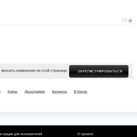
 вносить изменения на этой странице.
о
Клипы
Дискография
Концерты
В блогах
истрация для исполнителей
О проекте