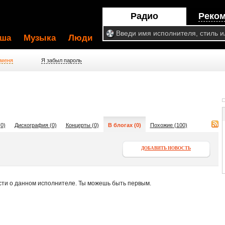
Радио
Реко
ша
Музыка
Люди
 меня
Я забыл пароль
0)
Дискография (0)
Концерты (0)
В блогах (0)
Похожие (100)
ДОБАВИТЬ НОВОСТЬ
сти о данном исполнителе. Ты можешь быть первым.