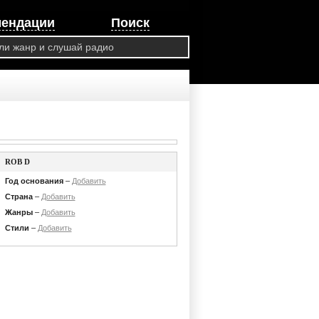
мендации
Поиск
ROB D
Год основания
–
Добавить
Страна
–
Добавить
Жанры
–
Добавить
Стили
–
Добавить